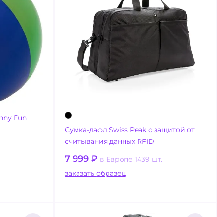
nny Fun
Сумка-дафл Swiss Peak с защитой от
считывания данных RFID
7 999
₽
в Европе 1439 шт.
заказать образец