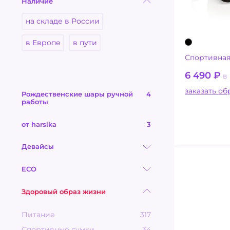
Наличие
на складе в России
в Европе
в пути
Спортивная
6 490
₽
в
заказ
Рождественские шары ручной
4
работы
от harsika
3
Девайсы
ECO
Здоровый образ жизни
Питание
317
Спортивные сумки
34