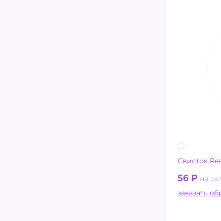
Свисток Re
56
₽
на ск
заказ