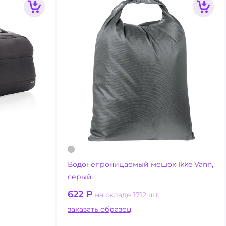
Водонепроницаемый мешок Ikke Vann,
серый
622
₽
на складе 1712 шт.
заказать образец