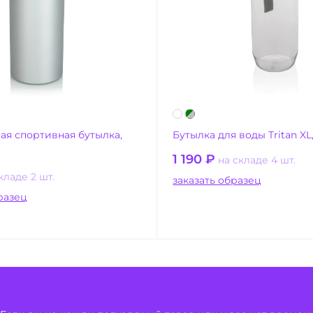
я спортивная бутылка,
Бутылка для воды Tritan XL
1 190
₽
на складе 4 шт.
кладе 2 шт.
заказать образец
ать образец