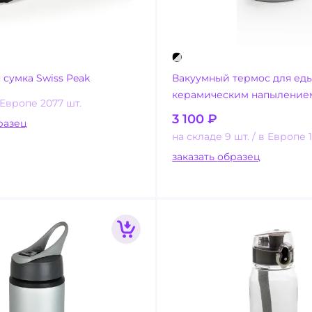
 сумка Swiss Peak
Вакуумный термос для еды
керамическим напылением
 Европе 2077 шт.
3 100
₽
ать образец
на складе 9 шт.
в Европе 1
заказать образец