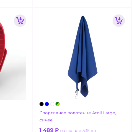
Спортивное полотенце Atoll Large,
синее
1 489
₽
на складе 535 шт.