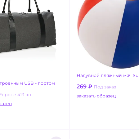
Надувной пляжный мяч Su
строенным USB - портом
269
₽
Под заказ
Европе 413 шт.
заказать образец
ать образец