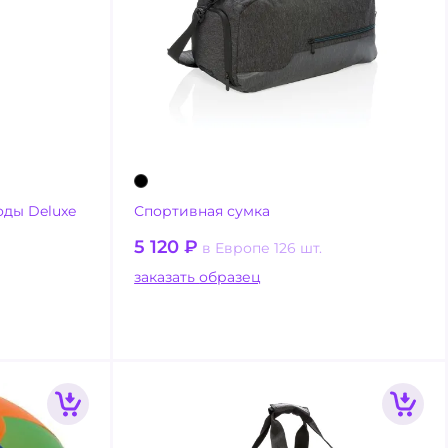
оды Deluxe
Спортивная сумка
5 120
₽
в Европе 126 шт.
заказать образец