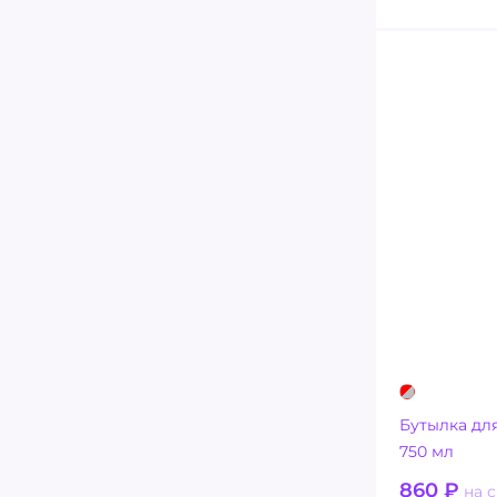
Бутылка для
750 мл
860
₽
на с