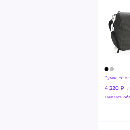
Сумка со в
4 320
₽
в 
заказ