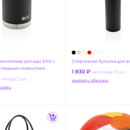
онтейнер для еды Elite с
Спортивная бутылка для в
м медным покрытием
1 830
₽
на складе 12 шт.
 складе 2 шт.
заказать образец
ать образец