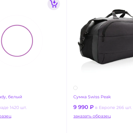
ady, белый
Сумка Swiss Peak
9 990
₽
ладе 1420 шт.
в Европе 266 шт.
ать образец
заказать образец