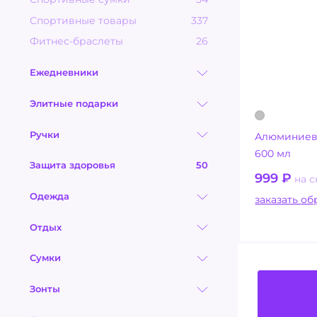
Спортивные товары
337
Фитнес-браслеты
26
Ежедневники
Элитные подарки
Ручки
Алюминиева
600 мл
Защита здоровья
50
999
₽
на с
Одежда
заказ
Отдых
Сумки
Зонты