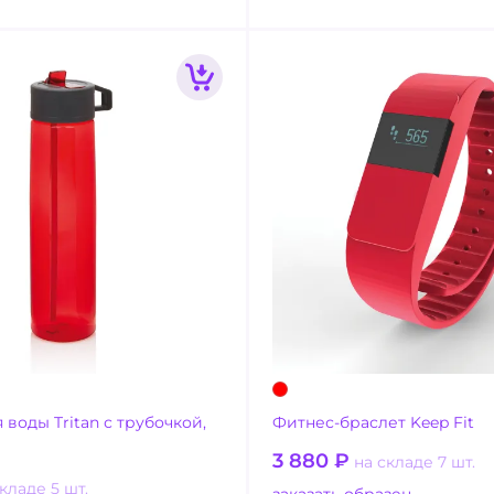
 воды Tritan с трубочкой,
Фитнес-браслет Keep Fit
3 880
₽
на складе 7 шт.
кладе 5 шт.