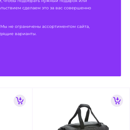
и, чтобы подобрать нужный подарок или
вольствием сделаем это за вас совершенно
 Мы не ограничены ассортиментом сайта,
дящие варианты.