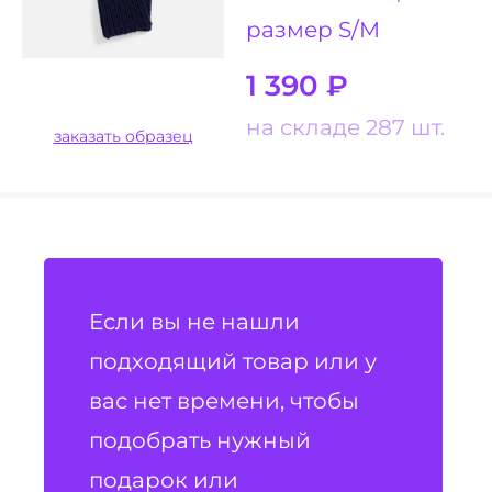
размер S/M
1 390
₽
на складе 287 шт.
заказать образец
Если вы не нашли
подходящий товар или у
вас нет времени, чтобы
подобрать нужный
подарок или