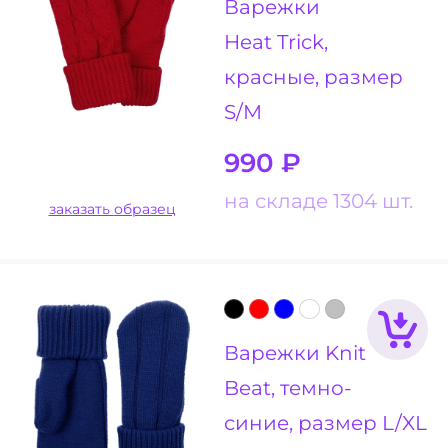
Варежки
Heat Trick,
красные, размер
S/M
990
₽
на складе 1304 шт.
заказать образец
Варежки Knit
Beat, темно-
синие, размер L/XL