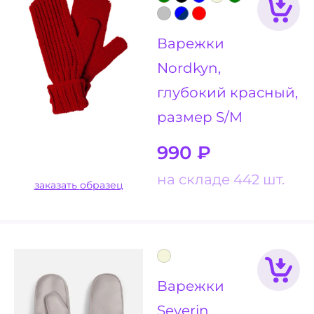
Варежки
Nordkyn,
глубокий красный,
размер S/M
990
₽
на складе 442 шт.
заказать образец
Варежки
Severin,