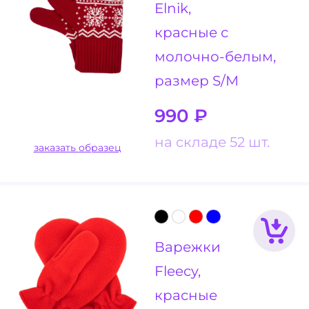
Elnik,
красные с
молочно-белым,
размер S/M
990
₽
на складе 52 шт.
заказать образец
Варежки
Fleecy,
красные