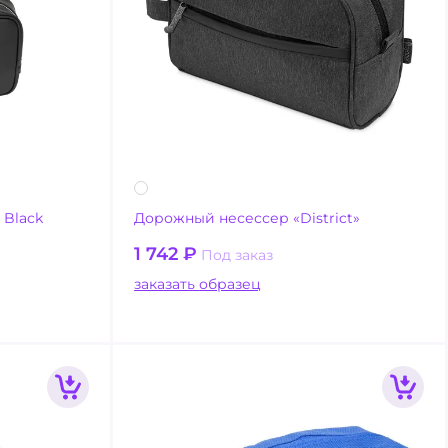
Black
Дорожный несессер «District»
1 742
₽
Под заказ
заказать образец