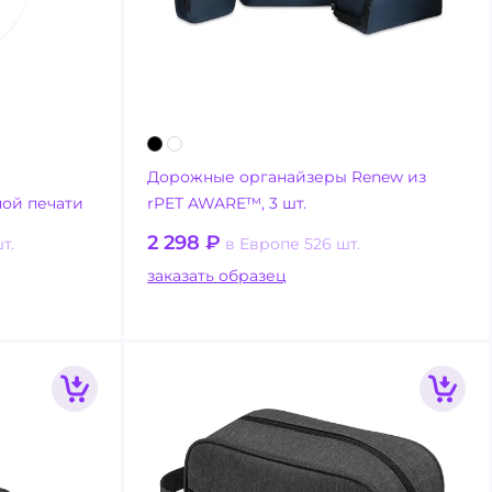
Дорожные органайзеры Renew из
ой печати
rPET AWARE™, 3 шт.
2 298
₽
т.
в Европе 526 шт.
заказать образец