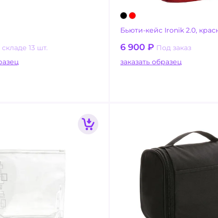
Бьюти-кейс Ironik 2.0, кра
6 900
₽
 складе 13 шт.
Под заказ
ать образец
заказать образец