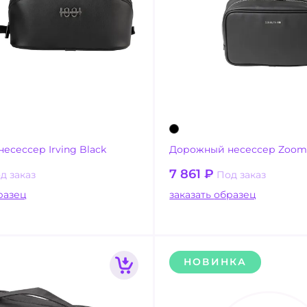
есессер Irving Black
Дорожный несессер Zoom 
7 861
₽
д заказ
Под заказ
ать образец
заказать образец
НОВИНКА