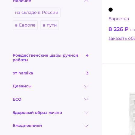
Наличие
на складе в России
Барсетка
в Европе
в пути
8 226
₽
на
заказ
Рождественские шары ручной
4
работы
от harsika
3
Девайсы
ECO
Здоровый образ жизни
Ежедневники