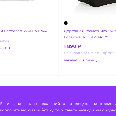
й несессер «VALENTINA»
Дорожная косметичка Swis
Lohan из rPET AWARE™
заказ
1 890
₽
ать образец
на складе 12 шт.
в Европе 
заказать образец
Если вы не нашли подходящий товар или у вас нет времен
корпоративную атрибутику, то оставьте заявку и мы с удо