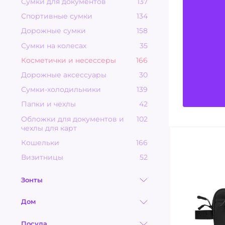
Сумки для документов
137
Спортивные сумки
134
Дорожные сумки
158
Сумки на колесах
35
Косметички и несессеры
166
Дорожные аксессуары
30
Сумки-холодильники
139
Папки и чехлы
42
Обложки для документов и
102
чехлы для карт
Кошельки
166
Визитницы
52
Зонты
Дом
Посуда