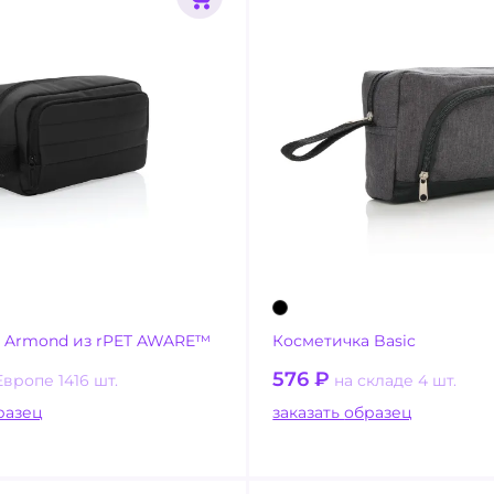
 Armond из rPET AWARE™
Косметичка Basic
576
₽
Европе 1416 шт.
на складе 4 шт.
ать образец
заказать образец