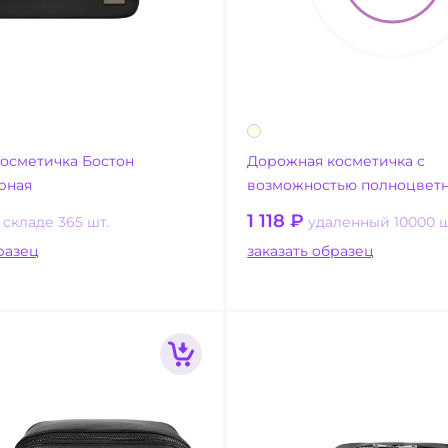
осметичка Бостон
Дорожная косметичка с
ерная
возможностью полноцветн
1 118
₽
 складе 365 шт.
удаленный 10000 ш
ать образец
заказать образец