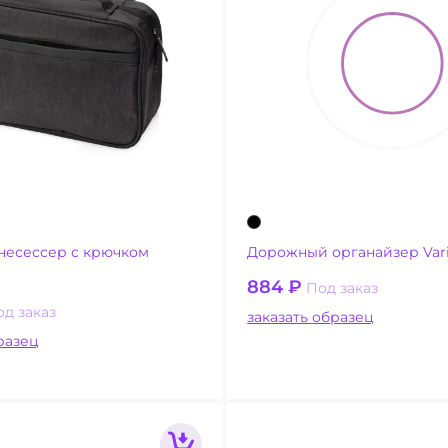
несессер с крючком
Дорожный органайзер Var
884
₽
Под заказ
од заказ
заказать образец
ать образец