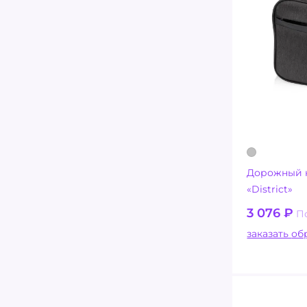
Дорожный 
«District»
3 076
₽
П
заказ