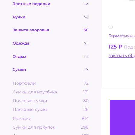
Элитные подарки
Ручки
Защита здоровья
50
Герметичны
Одежда
125
₽
Под 
заказ
Отдых
Сумки
Портфели
72
Сумки для ноутбука
171
Поясные сумки
80
Пляжные сумки
26
Рюкзаки
814
Сумки для покупок
298