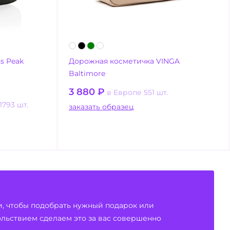
s Peak
Дорожная косметичка VINGA
Baltimore
3 880
₽
в Европе 551 шт.
1793 шт.
заказать образец
и, чтобы подобрать нужный подарок или
вольствием сделаем это за вас совершенно