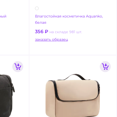
сный
Влагостойкая косметичка Aquanko,
белая
356
₽
на складе 981 шт.
заказать образец