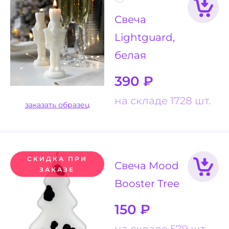
Свеча
Lightguard,
белая
390
₽
на складе 1728 шт.
заказать образец
СКИДКА ПРИ
Свеча Mood
ЗАКАЗЕ
Booster Tree
150
₽
на складе 579 шт.