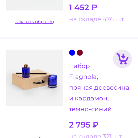
1 452
₽
на складе 476 шт.
заказать образец
Набор
Fragnola,
пряная древесина
и кардамон,
темно-синий
2 795
₽
на складе 321 шт.