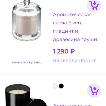
Ароматическая
свеча Elven,
гиацинт и
древесина груши
1 290
₽
на складе 1103 шт.
заказать образец
Ароматическая