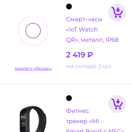
Смарт-часы
«IoT Watch
QR», металл, IP68
2 419
₽
на складе 3 шт.
заказать образец
Фитнес
трекер «Mi
Smart Band 4 NFC»