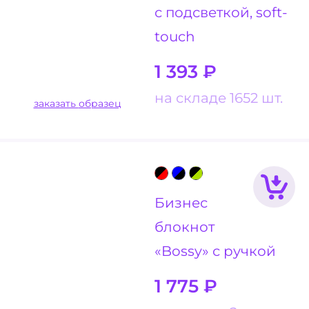
с подсветкой, soft-
touch
1 393
₽
на складе 1652 шт.
заказать образец
Бизнес
блокнот
«Bossy» с ручкой
1 775
₽