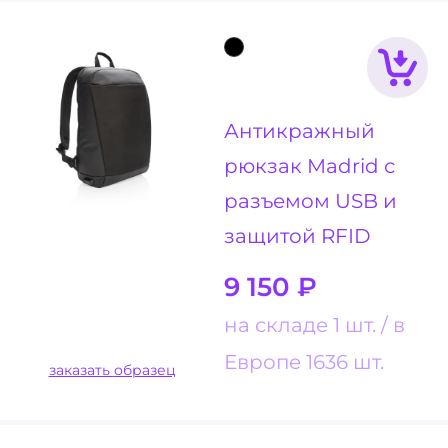
Антикражный
рюкзак Madrid с
разъемом USB и
защитой RFID
9 150
₽
на складе 1 шт.
в
Европе 1636 шт.
заказать образец