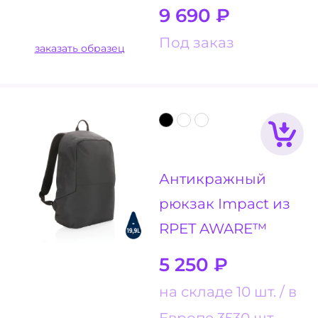
9 690
₽
Под заказ
заказать образец
Антикражный
рюкзак Impact из
RPET AWARE™
5 250
₽
на складе 10 шт.
в
Европе 3530 шт.