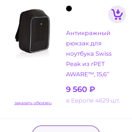
Антикражный
рюкзак для
ноутбука Swiss
Peak из rPET
AWARE™, 15,6’’
9 560
₽
в Европе 4629 шт.
заказать образец