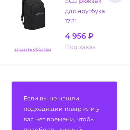
ECO рюкзак
для ноутбука
17.3"
4 956
₽
Под заказ
заказать образец
Если вы не нашли
подходящий товар или у
вас нет времени, чтобы
подобрать нужный