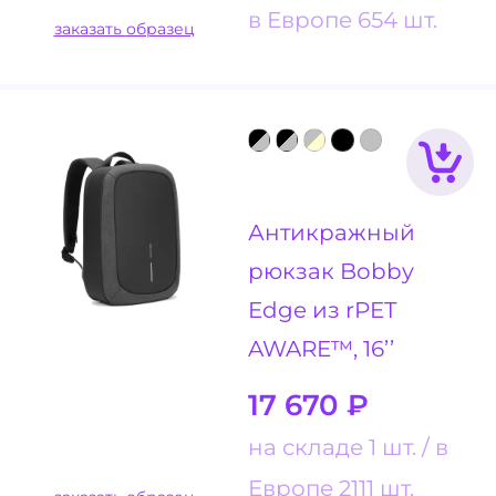
в Европе 654 шт.
заказать образец
Антикражный
рюкзак Bobby
Edge из rPET
AWARE™, 16’’
17 670
₽
на складе 1 шт.
в
Европе 2111 шт.