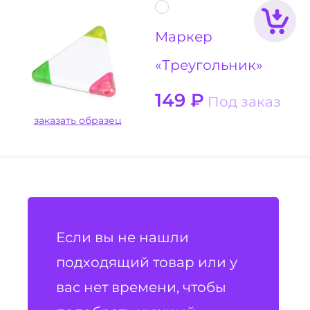
Маркер
«Треугольник»
149
₽
Под заказ
заказать образец
Если вы не нашли
подходящий товар или у
вас нет времени, чтобы