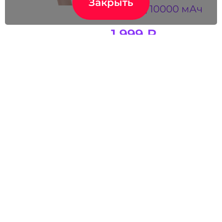
Закрыть
QC/PD, 10000 мАч
1 999
₽
на складе 1821 шт.
заказать образец
Внешний
аккумулятор
Pebble 7800 мАч,
серо-синий
1 990
₽