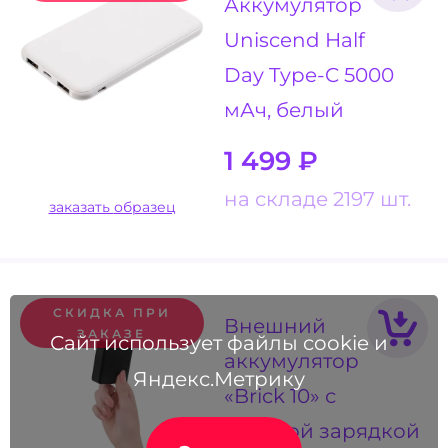
Аккумулятор
Uniscend Half
Day Type-C 5000
мАч, белый
1 499
₽
на складе 2197 шт.
заказать образец
СКИДКА ПРИ
Внешний
ЗАКАЗЕ
Сайт использует файлы cookie и
аккумулятор
Яндекс.Метрику
«Brick 10» с
быстрой зарядкой