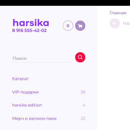
Главная
На
0
8 916 555-42-02
Каталог
VIP-подарки
38
harsika edition
4
Мерч и велком-паки
25