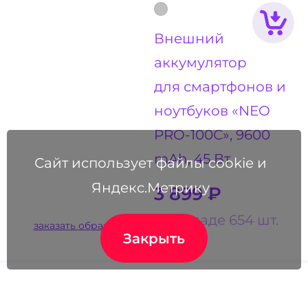
Внешний
аккумулятор
для смартфонов и
ноутбуков «NEO
PRO-100С», 9600
mAh, 45 Вт
Сайт использует файлы cookie и
Яндекс.Метрику
3 899
₽
на складе 654 шт.
заказать образец
Закрыть
СКИДКА ПРИ