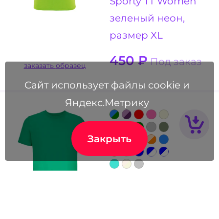
Sporty TT Women
зеленый неон,
размер XL
450
₽
Под заказ
заказать образец
Сайт использует файлы cookie и
Яндекс.Метрику
Закрыть
Футболка
унисекс
Legend, весенний