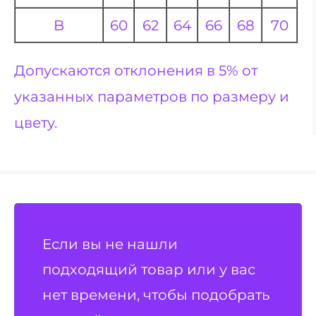
B
60
62
64
66
68
70
Допускаются отклонения в 5% от
указанных параметров по размеру и
цвету.
Если вы не нашли
подходящий товар или у вас
нет времени, чтобы подобрать