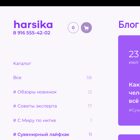
Блог
0
8 916 555-42-02
23
июл
Каталог
Все
58
Как
чел
# Обзоры новинок
12
всё
# Советы эксперта
17
#Сув
# С Миру по нитке
1
# Сувенирный лайфхак
11