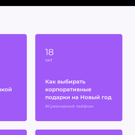
18
окт
Как выбирать
вкой
корпоративные
подарки на Новый год
#Сувенирный лайфхак