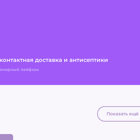
9
контактная доставка и антисептики
енирный лайфхак
Показать ещё