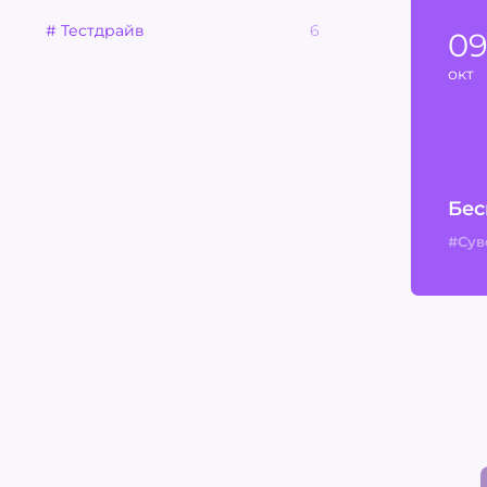
# Тестдрайв
6
0
окт
Бес
#Сув