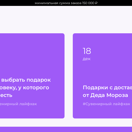
минимальная сумма заказа 150 000
₽
18
дек
 выбрать подарок
овеку, у которого
Подарки с доста
 есть
от Деда Мороза
енирный лайфхак
#Сувенирный лайфхак